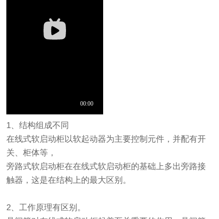
1、结构组成不同
在线式软启动柜
以软起动器为主要控制元件，并配有开
关、柜体等，
旁路式软启动柜
在在线式软启动柜的基础上多出旁路接
触器，这是在结构上的最大区别。
2、工作原理有区别。