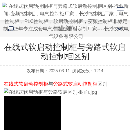
行业新闻
在线式软启动控制柜与旁路式软启
动控制柜区别
发布日期：2025-03-11
浏览次数：
1214
在线式软启动控制柜
与
旁路式软启动控制柜
区别