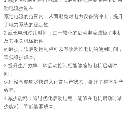
1.减少启动时的冲击电流：软启动控制柜能够将电机启
动电流控制在
额定电流的范围内，从而避免对电力设备的冲击，提升
了电力系统的稳定性。
2.延长电机使用时间：由于较小的启动电流减轻了电机
及其相关机械部件
的磨损，软启动控制柜可以有效延长电机的使用时间，
降低维护成本。
3.提升生产效率：软启动控制柜能够缩短电机启动时
间，
保证设备能够尽快进入正常生产状态，提升了整体生产
效率。
4.减少能耗：通过优化启动过程，能够在电机启动时减
少能耗，降低能源成本。