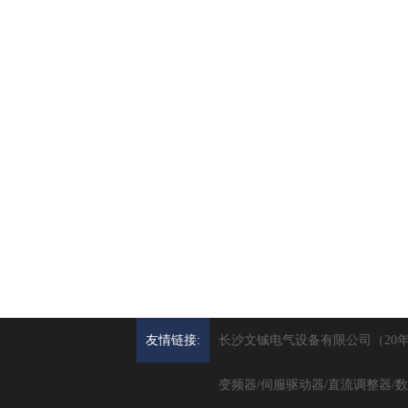
公司新闻
AI算法如何预测变频控制柜
变频控制柜如何定制
2026年变频控制柜发展方向
解密变频控制柜从原理到应用
友情链接:
长沙文铖电气设备有限公司（20
变频器/伺服驱动器/直流调整器/