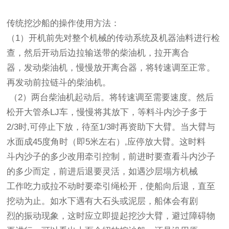
传统挖沙船的操作使用方法：
（1）开机前先对整个机械的传动系统及机器油料进行检
查，然后开动后边拉输送带的柴油机，拉开离合
器，发动柴油机，慢慢放开离合器，将转速调至正常。
再发动前拉链斗的柴油机。
（2）两台柴油机起动后。将转速调至需要速度。然后
松开大管杀LJ车，慢慢将其放下，等料斗内沙子多于
2/3时,可停止下放，待至1/3时再资助下大臂。当大臂与
水面成45度角时（即5米左右）,应停放大臂。这时料
斗内沙子的多少改用牵引控制，前进时要查看斗内沙子
的多少而定，前进后退要灵活，如遇沙层塌方机械
工作吃力或拉不动时要牵引绳松开，使船向后退，直至
挖动为止。如水下遇有大石头或泥层，船体会有剧
烈的振动现象，这时应立即提起挖沙大臂，避过障碍物