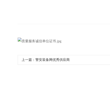
上一篇：
警安装备网优秀供应商