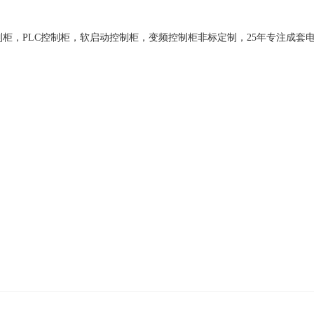
关于我们
产品中心
新闻资讯