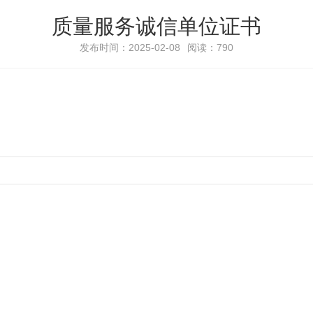
质量服务诚信单位证书
发布时间：2025-02-08
阅读：790